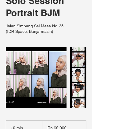
Solo Session
Portrait BJM
Jalan Simpang Sei Mesa No. 35
(IDR Space, Banjarmasin)
69.000
Rupiah
10 min
1
Rp 69.000
Indonesia