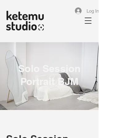
Log In
Solo Session
Portrait BJM