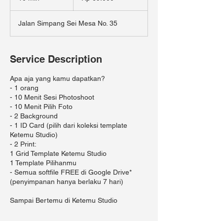
0
m
Jalan Simpang Sei Mesa No. 35
i
n
Service Description
Apa aja yang kamu dapatkan?
- 1 orang
- 10 Menit Sesi Photoshoot
- 10 Menit Pilih Foto
- 2 Background
- 1 ID Card (pilih dari koleksi template
Ketemu Studio)
- 2 Print:
1 Grid Template Ketemu Studio
1 Template Pilihanmu
- Semua softfile FREE di Google Drive*
(penyimpanan hanya berlaku 7 hari)
Sampai Bertemu di Ketemu Studio