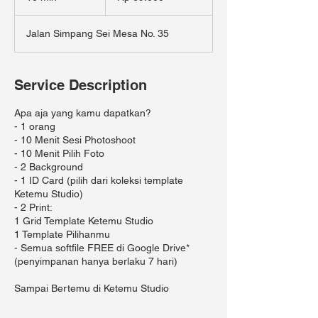
0
m
Jalan Simpang Sei Mesa No. 35
i
n
Service Description
Apa aja yang kamu dapatkan?
- 1 orang
- 10 Menit Sesi Photoshoot
- 10 Menit Pilih Foto
- 2 Background
- 1 ID Card (pilih dari koleksi template
Ketemu Studio)
- 2 Print:
1 Grid Template Ketemu Studio
1 Template Pilihanmu
- Semua softfile FREE di Google Drive*
(penyimpanan hanya berlaku 7 hari)
Sampai Bertemu di Ketemu Studio