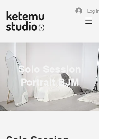
Log In
Solo Session
Portrait BJM