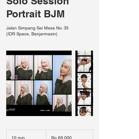
Solo Session
Portrait BJM
Jalan Simpang Sei Mesa No. 35
(IDR Space, Banjarmasin)
69.000
Rupiah
10 min
1
Rp 69.000
Indonesia